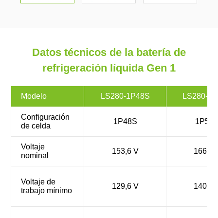
Datos técnicos de la batería de
refrigeración líquida Gen 1
Modelo
LS280-1P48S
LS280-1
Configuración
1P48S
1P52
de celda
Voltaje
153,6 V
166,4 
nominal
Voltaje de
129,6 V
140,4 
trabajo mínimo