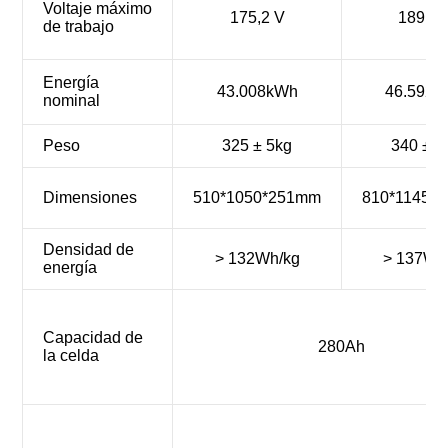
Voltaje máximo
175,2 V
189,8 
de trabajo
Energía
43.008kWh
46.592
nominal
Peso
325 ± 5kg
340 ± 5
Dimensiones
510*1050*251mm
810*1145*
Densidad de
> 132Wh/kg
> 137Wh
energía
Capacidad de
280Ah
la celda